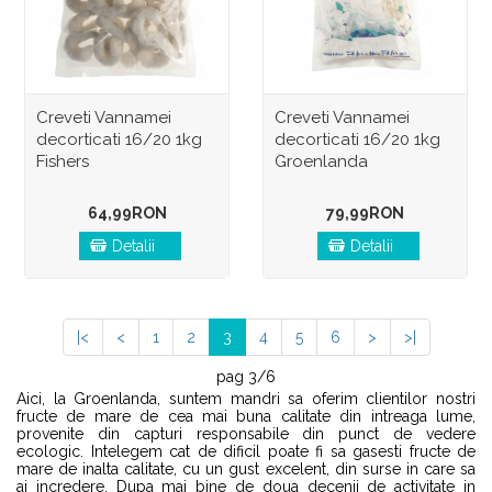
Creveti Vannamei
Creveti Vannamei
decorticati 16/20 1kg
decorticati 16/20 1kg
Fishers
Groenlanda
64,99RON
79,99RON
Detalii
Detalii
|<
<
1
2
3
4
5
6
>
>|
pag 3/6
Aici, la Groenlanda, suntem mandri sa oferim clientilor nostri
fructe de mare de cea mai buna calitate din intreaga lume,
provenite din capturi responsabile din punct de vedere
ecologic. Intelegem cat de dificil poate fi sa gasesti fructe de
mare de inalta calitate, cu un gust excelent, din surse in care sa
ai incredere. Dupa mai bine de doua decenii de activitate in