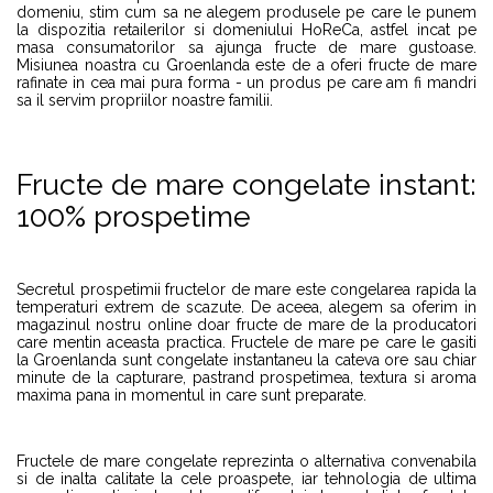
domeniu, stim cum sa ne alegem produsele pe care le punem
la dispozitia retailerilor si domeniului HoReCa, astfel incat pe
masa consumatorilor sa ajunga fructe de mare gustoase.
Misiunea noastra cu Groenlanda este de a oferi fructe de mare
rafinate in cea mai pura forma - un produs pe care am fi mandri
sa il servim propriilor noastre familii.
Fructe de mare congelate instant:
100% prospetime
Secretul prospetimii fructelor de mare este congelarea rapida la
temperaturi extrem de scazute. De aceea, alegem sa oferim in
magazinul nostru online doar fructe de mare de la producatori
care mentin aceasta practica. Fructele de mare pe care le gasiti
la Groenlanda sunt congelate instantaneu la cateva ore sau chiar
minute de la capturare, pastrand prospetimea, textura si aroma
maxima pana in momentul in care sunt preparate.
Fructele de mare congelate reprezinta o alternativa convenabila
si de inalta calitate la cele proaspete, iar tehnologia de ultima