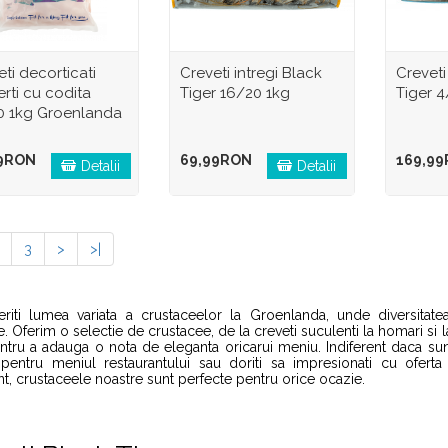
ti decorticati
Creveti intregi Black
Creveti
erti cu codita
Tiger 16/20 1kg
Tiger 
0 1kg Groenlanda
9RON
69,99RON
169,9
Detalii
Detalii
3
>
>|
riti lumea variata a crustaceelor la Groenlanda, unde diversitatea
re. Oferim o selectie de crustacee, de la creveti suculenti la homari si 
ntru a adauga o nota de eleganta oricarui meniu. Indiferent daca sunt
 pentru meniul restaurantului sau doriti sa impresionati cu ofert
t, crustaceele noastre sunt perfecte pentru orice ocazie.