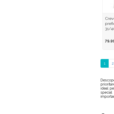
Creve
prefi
31/4
79,9
1
2
Descope
priorita
ideal pe
special
importan