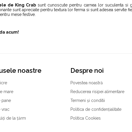
ele de King Crab
sunt cunoscute pentru carnea lor suculenta si g
nante sunt apreciate pentru textura lor ferma si sunt adesea servite fier
entru mese festive.
da acum!
usele noastre
Despre noi
icre
Povestea noastră
de mare
Reducerea risipei alimentare
 pane
Termeni și conditii
 vrac
Politica de confidențialitate
tăți de la țărm
Politica Cookies