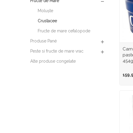
Fructe de Mare
Moluşte
Crustacee
Fructe de mare cefalopode
Produse Pané
Carn
Peste si fructe de mare vrac
past
454
Alte produse congelate
159,