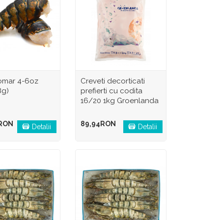
omar 4-6oz
Creveti decorticati
8g)
prefierti cu codita
16/20 1kg Groenlanda
9RON
89,94RON
Detalii
Detalii