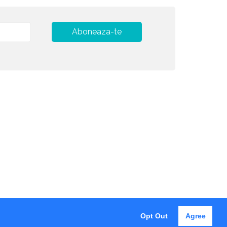
Aboneaza-te
Opt Out
Agree