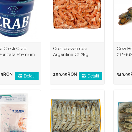
e Clesti Crab
Cozi creveti rosii
Cozi H
eurizata Premium
Argentina C1 2kg
(112-16
g
99RON
209,99RON
349,9
Detalii
Detalii