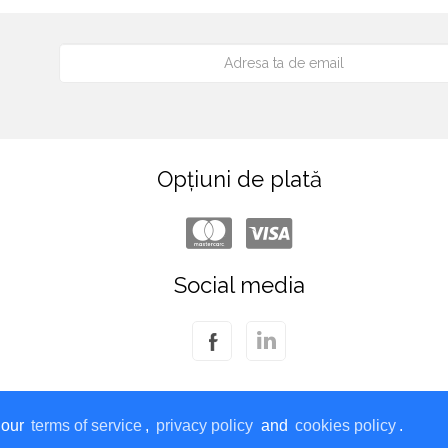
Opțiuni de plată
Social media
Groenlanda Fish & Seafood © 2026
 our
terms of service
,
privacy policy
and
cookies policy
.