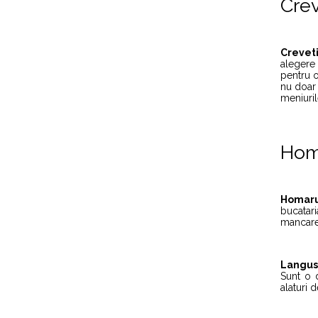
Crev
Creveti
alegere 
pentru o
nu doar 
meniuril
Homa
Homaru
bucataria
mancare 
Langus
Sunt o 
alaturi d