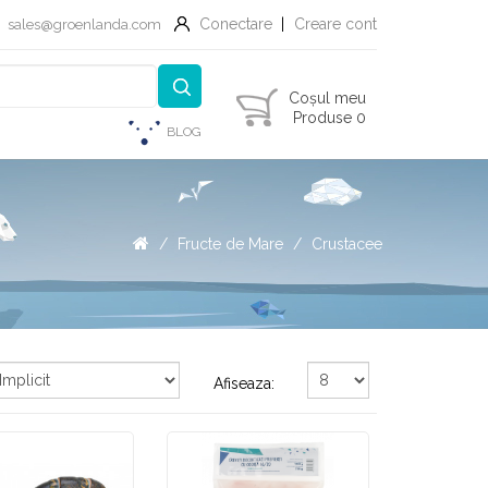
Conectare
Creare cont
sales@groenlanda.com
Coșul meu
Produse 0
BLOG
Fructe de Mare
Crustacee
Afiseaza: