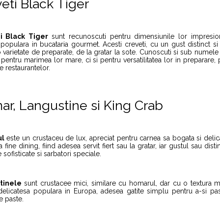
eti Black Tiger
i Black Tiger
sunt recunoscuti pentru dimensiunile lor impresion
populara in bucataria gourmet. Acesti creveti, cu un gust distinct si
 varietate de preparate, de la gratar la sote. Cunoscuti si sub numele
pentru marimea lor mare, ci si pentru versatilitatea lor in preparare, p
e restaurantelor.
r, Langustine si King Crab
l
este un crustaceu de lux, apreciat pentru carnea sa bogata si delica
 fine dining, fiind adesea servit fiert sau la gratar, iar gustul sau disti
sofisticate si sarbatori speciale.
tinele
sunt crustacee mici, similare cu homarul, dar cu o textura m
delicatesa populara in Europa, adesea gatite simplu pentru a-si pas
e paste.