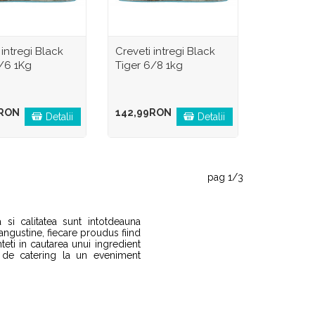
 intregi Black
Creveti intregi Black
4/6 1Kg
Tiger 6/8 1kg
9RON
142,99RON
Detalii
Detalii
pag 1/3
 si calitatea sunt intotdeauna
langustine, fiecare proudus fiind
eti in cautarea unui ingredient
a de catering la un eveniment