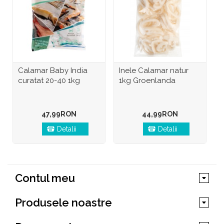
Calamar Baby India
Inele Calamar natur
C
curatat 20-40 1kg
1kg Groenlanda
47,99RON
44,99RON
Detalii
Detalii
Contul meu
Produsele noastre