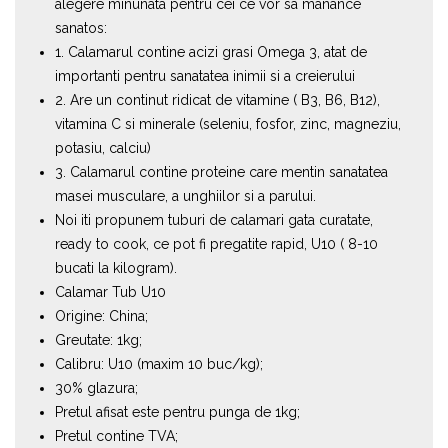
alegere minunata pentru cei ce vor sa manance
sanatos:
1. Calamarul contine acizi grasi Omega 3, atat de
importanti pentru sanatatea inimii si a creierului
2. Are un continut ridicat de vitamine ( B3, B6, B12),
vitamina C si minerale (seleniu, fosfor, zinc, magneziu,
potasiu, calciu)
3. Calamarul contine proteine care mentin sanatatea
masei musculare, a unghiilor si a parului.
Noi iti propunem tuburi de calamari gata curatate,
ready to cook, ce pot fi pregatite rapid, U10 ( 8-10
bucati la kilogram).
Calamar Tub U10
Origine: China;
Greutate: 1kg;
Calibru: U10 (maxim 10 buc/kg);
30% glazura;
Pretul afisat este pentru punga de 1kg;
Pretul contine TVA;