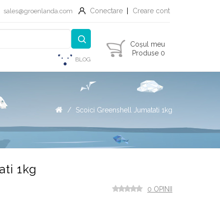
Conectare
Creare cont
sales@groenlanda.com
Coșul meu
Produse 0
BLOG
Scoici Greenshell Jumatati 1kg
ati 1kg
0 OPINII