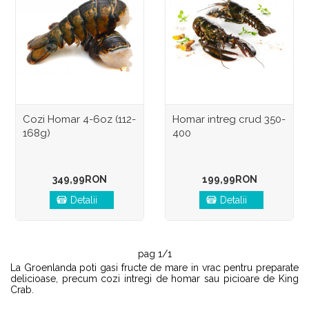
Cozi Homar 4-6oz (112-
Homar intreg crud 350-
168g)
400
349,99RON
199,99RON
Detalii
Detalii
pag 1/1
La Groenlanda poti gasi fructe de mare in vrac pentru preparate
delicioase, precum cozi intregi de homar sau picioare de King
Crab.