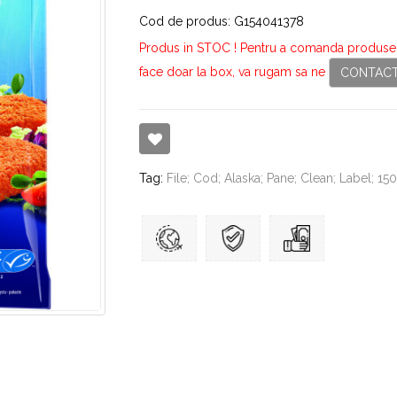
Cod de produs: G154041378
Produs in STOC ! Pentru a comanda produse c
face doar la box, va rugam sa ne
CONTACT
Tag:
File; Cod; Alaska; Pane; Clean; Label; 150