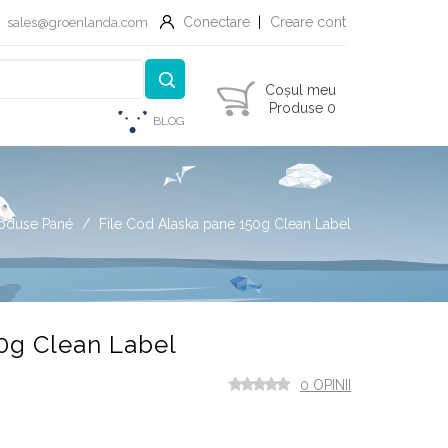
Conectare
Creare cont
sales@groenlanda.com
Coșul meu
Produse 0
BLOG
oduse Pané
File Cod Alaska pane 150g Clean Label
0g Clean Label
0 OPINII