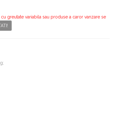
u greutate variabila sau produse a caror vanzare se
ATI!
g;