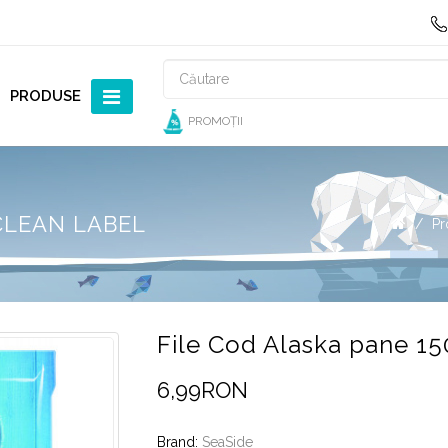
PRODUSE
PROMOȚII
CLEAN LABEL
Pr
File Cod Alaska pane 15
6,99RON
Brand:
SeaSide