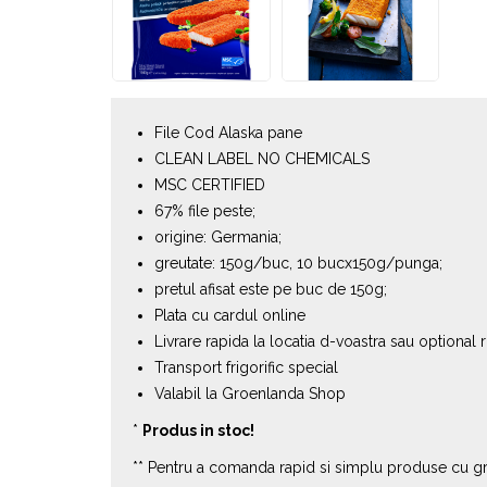
File Cod Alaska pane
CLEAN LABEL NO CHEMICALS
MSC CERTIFIED
67% file peste;
origine: Germania;
greutate: 150g/buc, 10 bucx150g/punga;
pretul afisat este pe buc de 150g;
Plata cu cardul online
Livrare rapida la locatia d-voastra sau optional 
Transport frigorific special
Valabil la Groenlanda Shop
*
Produs in stoc!
** Pentru a comanda rapid si simplu produse cu gre