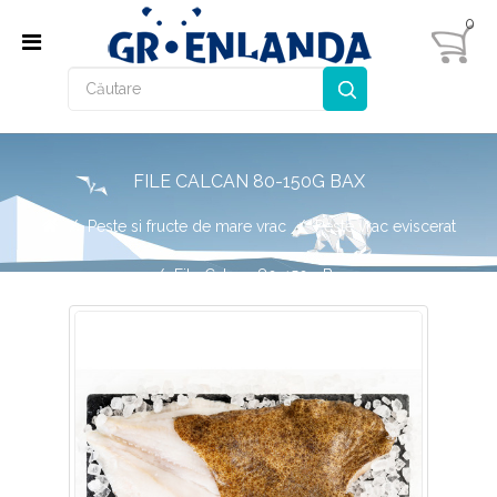
0
FILE CALCAN 80-150G BAX
Peste si fructe de mare vrac
Peste vrac eviscerat
File Calcan 80-150g Bax