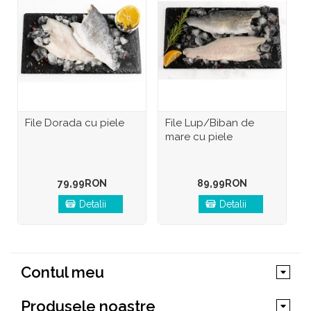
File Dorada cu piele
File Lup/Biban de
F
mare cu piele
p
79,99RON
89,99RON
Detalii
Detalii
Contul meu
Produsele noastre