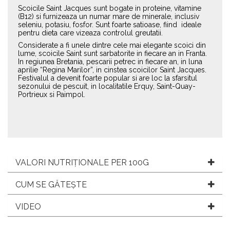
Scoicile Saint Jacques sunt bogate in proteine, vitamine
(B12) si furnizeaza un numar mare de minerale, inclusiv
seleniu, potasiu, fosfor. Sunt foarte satioase, fiind ideale
pentru dieta care vizeaza controlul greutatii.
Considerate a fi unele dintre cele mai elegante scoici din
lume, scoicile Saint sunt sarbatorite in fiecare an in Franta.
In regiunea Bretania, pescarii petrec in fiecare an, in luna
aprilie “Regina Marilor”, in cinstea scoicilor Saint Jacques.
Festivalul a devenit foarte popular si are loc la sfarsitul
sezonului de pescuit, in localitatile Erquy, Saint-Quay-
Portrieux si Paimpol.
VALORI NUTRIȚIONALE PER 100G
CUM SE GĂTEȘTE
VIDEO