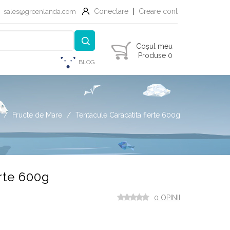
Conectare
Creare cont
sales@groenlanda.com
Coșul meu
Produse 0
BLOG
Fructe de Mare
Tentacule Caracatita fierte 600g
rte 600g
0 OPINII