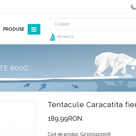
PRODUSE
PROMOȚII
TE 600G
Tentacule Caracatita fie
189,99RON
Cod de produs: G23001120006