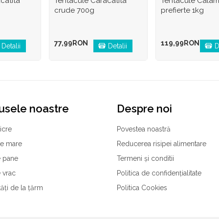
catita
Tentacule Caracatita
Tentacule Calam
crude 700g
prefierte 1kg
77,99RON
119,99RON
Detalii
Detalii
D
usele noastre
Despre noi
icre
Povestea noastră
de mare
Reducerea risipei alimentare
 pane
Termeni și conditii
 vrac
Politica de confidențialitate
tăți de la țărm
Politica Cookies