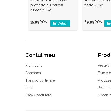
Mix Rondele calamar
Tentacule Cara
prefierte cu cartofi
fierte 200g
rumeniti 1Kg
35,99RON
69,99RON
Detalii
Contul meu
Prod
Profil cont
Pește și 
Comanda
Fructe 
Transport și livrare
Produse
Retur
Produse
Plată și facturare
Speciali