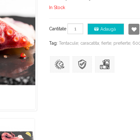
In Stock
Cantitate
Adaugă
Tag:
Tentacule; caracatita; fierte; prefierte; 60