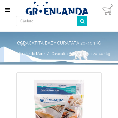
0
CARACATITA BABY CURATATA 20-40 1KG
Fructe de Mare
Caracatita Baby curatata 20-40 1kg