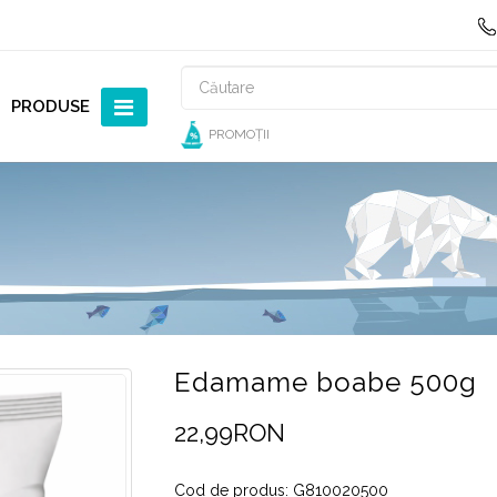
PRODUSE
PROMOȚII
Edamame boabe 500g
22,99RON
Cod de produs: G810020500