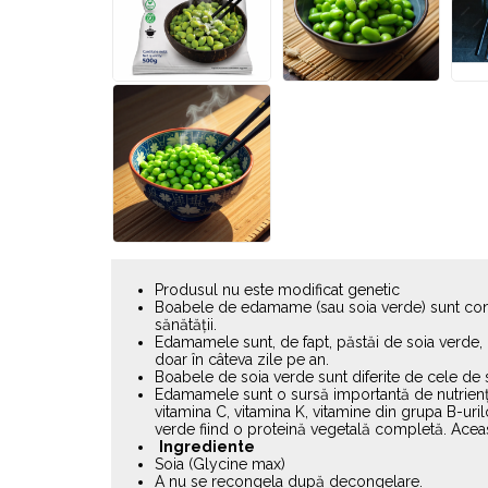
Produsul nu este modificat genetic
Boabele de edamame (sau soia verde) sunt conside
sănătății.
Edamamele sunt, de fapt, păstăi de soia verde, im
doar în câteva zile pe an.
Boabele de soia verde sunt diferite de cele de 
Edamamele sunt o sursă importantă de nutrienți 
vitamina C, vitamina K, vitamine din grupa B-ur
verde fiind o proteină vegetală completă. Aceas
Ingrediente
Soia (Glycine max)
A nu se recongela după decongelare.