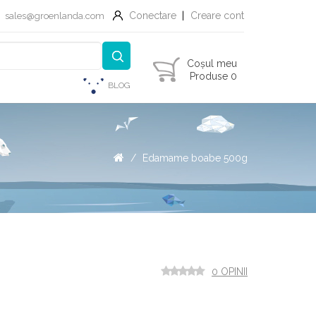
Conectare
Creare cont
sales@groenlanda.com
Coșul meu
Produse 0
BLOG
Edamame boabe 500g
0 OPINII