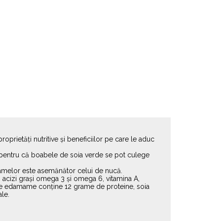
prietăți nutritive și beneficiilor pe care le aduc
sta pentru că boabele de soia verde se pot culege
amamelor este asemănător celui de nucă.
, acizi grași omega 3 și omega 6, vitamina A,
că de edamame conține 12 grame de proteine, soia
le.