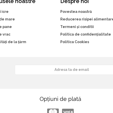
usele noastre
Despre noi
i icre
Povestea noastră
 de mare
Reducerea risipei alimentar
e pane
Termeni și conditii
e vrac
Politica de confidențialitate
ități de la țărm
Politica Cookies
Opțiuni de plată