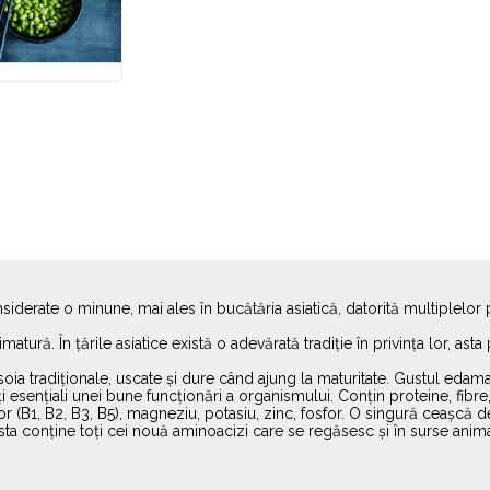
rate o minune, mai ales în bucătăria asiatică, datorită multiplelor pro
atură. În țările asiatice există o adevărată tradiție în privința lor, a
soia tradiționale, uscate și dure când ajung la maturitate. Gustul ed
esențiali unei bune funcționări a organismului. Conțin proteine, fibre
ilor (B1, B2, B3, B5), magneziu, potasiu, zinc, fosfor. O singură ceaș
ta conține toți cei nouă aminoacizi care se regăsesc și în surse anima