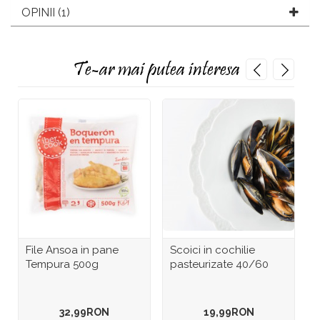
OPINII (1)
Te-ar mai putea interesa
File Ansoa in pane
Scoici in cochilie
G
Tempura 500g
pasteurizate 40/60
P
32,99RON
19,99RON